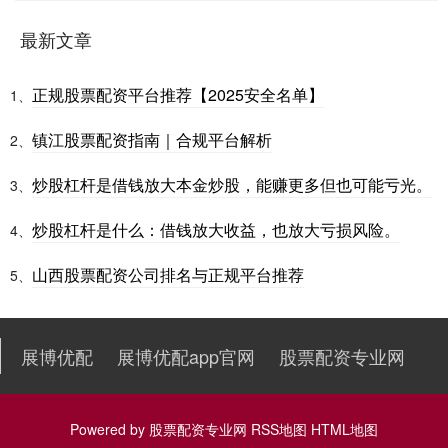
最新文章
正规股票配资平台推荐【2025安全名单】
1、
镇江股票配资指南｜合规平台解析
2、
炒股杠杆是借钱放大本金炒股，能赚更多但也可能亏光。
3、
炒股杠杆是什么：借钱放大收益，也放大亏损风险。
4、
山西股票配资公司排名与正规平台推荐
5、
展博优配
展博优配app官网
股票配资专业网
Powered by
股票配资专业网
RSS地图
HTML地图