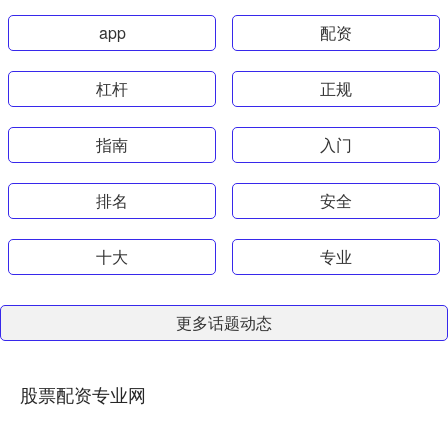
app
配资
杠杆
正规
指南
入门
排名
安全
十大
专业
更多话题动态
股票配资专业网