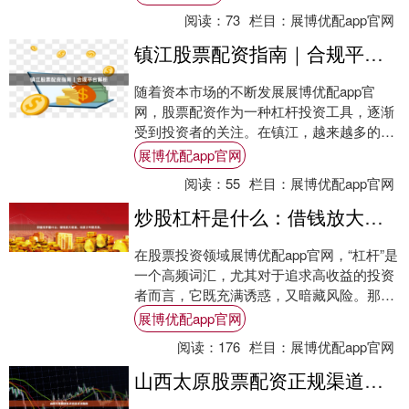
资者面临....
阅读：
73
栏目：
展博优配app官网
镇江股票配资指南｜合规平台解析
随着资本市场的不断发展展博优配app官
网，股票配资作为一种杠杆投资工具，逐渐
受到投资者的关注。在镇江，越来越多的股
民开始了解并尝试股票配资。然而，面对市
展博优配app官网
场上众多....
阅读：
55
栏目：
展博优配app官网
炒股杠杆是什么：借钱放大收益，也放大亏损风险。
在股票投资领域展博优配app官网，“杠杆”是
一个高频词汇，尤其对于追求高收益的投资
者而言，它既充满诱惑，又暗藏风险。那
么，炒股杠杆究竟是什么？简单来说，**炒
展博优配app官网
股....
阅读：
176
栏目：
展博优配app官网
山西太原股票配资正规渠道指南