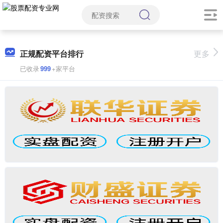
正规配资平台排行
更多
已收录
999
+家平台