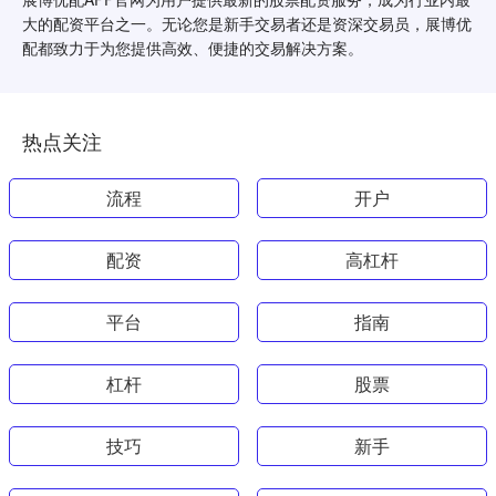
大的配资平台之一。无论您是新手交易者还是资深交易员，展博优
配都致力于为您提供高效、便捷的交易解决方案。
热点关注
流程
开户
配资
高杠杆
平台
指南
杠杆
股票
技巧
新手