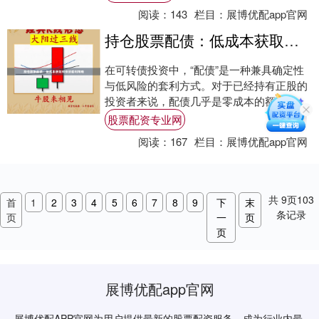
入的核心....
阅读：
143
栏目：
展博优配app官网
持仓股票配债：低成本获取转债的套利策略
在可转债投资中，“配债”是一种兼具确定性
与低风险的套利方式。对于已经持有正股的
投资者来说，配债几乎是零成本的额外收益
机会。本文将详细解析持仓股票配债的逻辑
股票配资专业网
与操作....
阅读：
167
栏目：
展博优配app官网
共
9
页
103
首
1
2
3
4
5
6
7
8
9
下
末
条记录
页
一
页
页
展博优配app官网
展博优配APP官网为用户提供最新的股票配资服务，成为行业内最