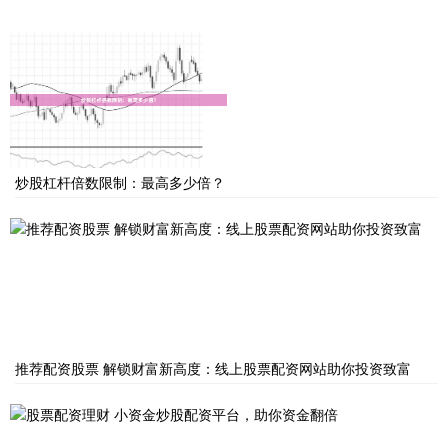
炒股杠杆倍数限制：最高多少倍？
推荐配资股票 解锁财富新高度：线上股票配资网站助你投资致富