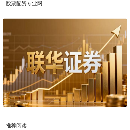
股票配资专业网
推荐阅读