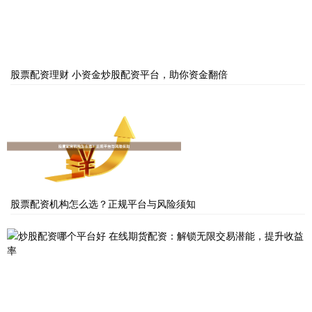
股票配资理财 小资金炒股配资平台，助你资金翻倍
股票配资机构怎么选？正规平台与风险须知