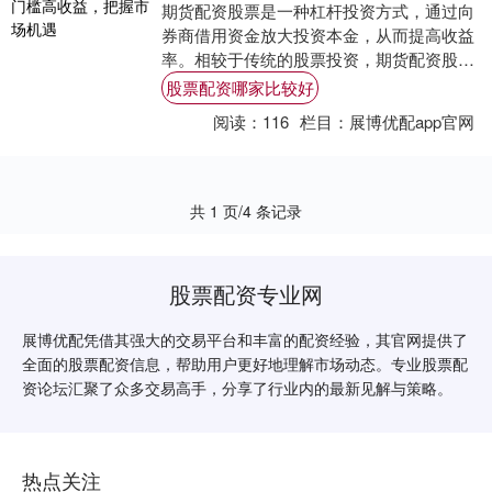
期货配资股票是一种杠杆投资方式，通过向
券商借用资金放大投资本金，从而提高收益
率。相较于传统的股票投资，期货配资股票
具有低门槛、高收益的特点，为投资者提供
股票配资哪家比较好
了把握市....
阅读：
116
栏目：
展博优配app官网
共 1 页/4 条记录
股票配资专业网
展博优配凭借其强大的交易平台和丰富的配资经验，其官网提供了
全面的股票配资信息，帮助用户更好地理解市场动态。专业股票配
资论坛汇聚了众多交易高手，分享了行业内的最新见解与策略。
热点关注